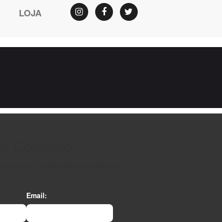
LOJA
Instagram
Facebook
Twitter
le Conosco
e em breve lhe daremos um retorno
Email: