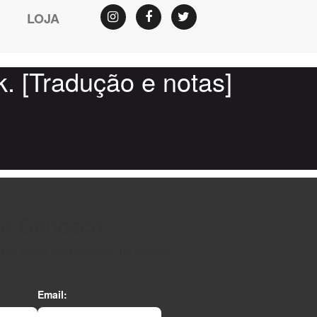
LOJA
Instagram
Facebook
Twitter
k. [Tradução e notas]
le Conosco
e em breve lhe daremos um retorno
Email: