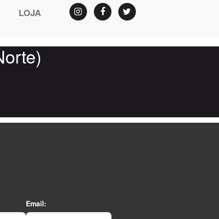
LOJA
Instagram
Facebook
Twitter
Norte)
le Conosco
e em breve lhe daremos um retorno
Email: