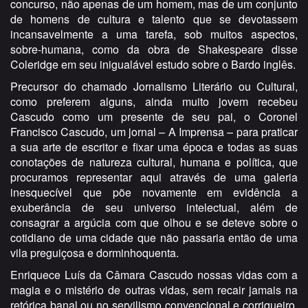
concurso, não apenas de um homem, mas de um conjunto
de homens de cultura e talento que se devotassem
incansavelmente a uma tarefa, sob muitos aspectos,
sobre-humana, como da obra de Shakespeare disse
Coleridge em seu inigualável estudo sobre o Bardo inglês.
Precursor do chamado Jornalismo Literário ou Cultural,
como preferem alguns, ainda muito jovem recebeu
Cascudo como um presente de seu pai, o Coronel
Francisco Cascudo, um jornal – A Imprensa – para praticar
a sua arte de escritor e fixar uma época e todas as suas
conotações de natureza cultural, humana e política, que
procuramos representar aqui através de uma galeria
inesquecível que põe novamente em evidência a
exuberância de seu universo intelectual, além de
consagrar a argúcia com que olhou e se deteve sobre o
cotidiano de uma cidade que não passaria então de uma
vila preguiçosa e dorminhoquenta.
Enriquece Luís da Câmara Cascudo nossas vidas com a
magia e o mistério de outras vidas, sem recair jamais na
retórica banal ou no servilismo convencional e corriqueiro,