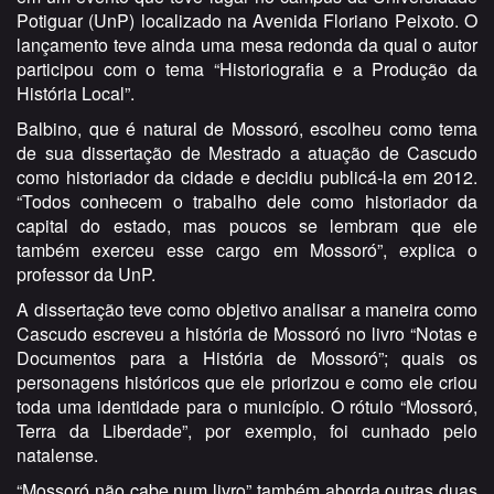
Potiguar (UnP) localizado na Avenida Floriano Peixoto. O
lançamento teve ainda uma mesa redonda da qual o autor
participou com o tema “Historiografia e a Produção da
História Local”.
Balbino, que é natural de Mossoró, escolheu como tema
de sua dissertação de Mestrado a atuação de Cascudo
como historiador da cidade e decidiu publicá-la em 2012.
“Todos conhecem o trabalho dele como historiador da
capital do estado, mas poucos se lembram que ele
também exerceu esse cargo em Mossoró”, explica o
professor da UnP.
A dissertação teve como objetivo analisar a maneira como
Cascudo escreveu a história de Mossoró no livro “Notas e
Documentos para a História de Mossoró”; quais os
personagens históricos que ele priorizou e como ele criou
toda uma identidade para o município. O rótulo “Mossoró,
Terra da Liberdade”, por exemplo, foi cunhado pelo
natalense.
“Mossoró não cabe num livro” também aborda outras duas