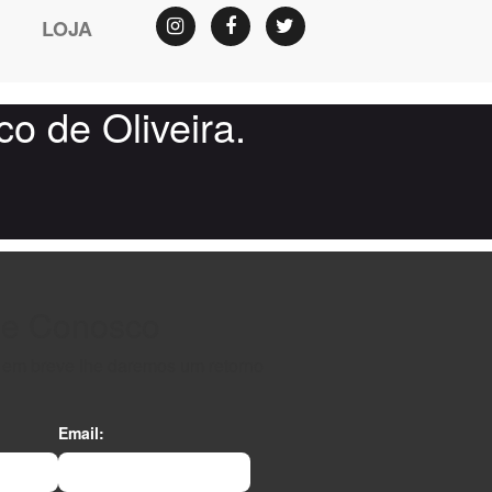
LOJA
Instagram
Facebook
Twitter
 de Oliveira.
le Conosco
e em breve lhe daremos um retorno
Email: