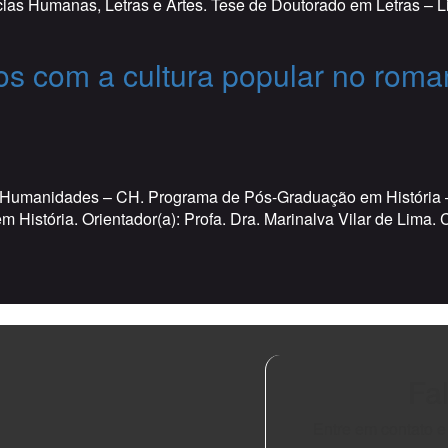
as Humanas, Letras e Artes. Tese de Doutorado em Letras – Lit
os com a cultura popular no rom
umanidades – CH. Programa de Pós-Graduação em História – P
m História. Orientador(a): Profa. Dra. Marinalva Vilar de Lima
Fa
Entre em contato 