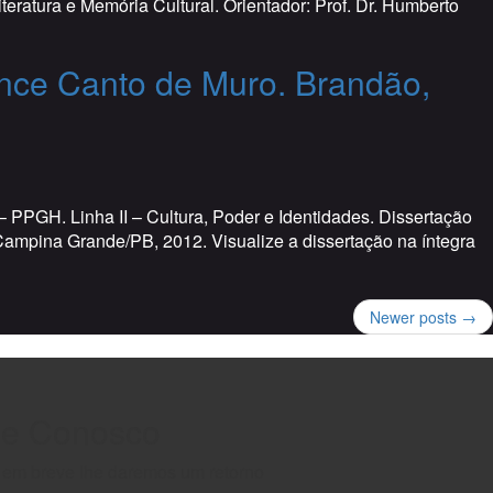
eratura e Memória Cultural. Orientador: Prof. Dr. Humberto
ance Canto de Muro. Brandão,
PGH. Linha II – Cultura, Poder e Identidades. Dissertação
. Campina Grande/PB, 2012. Visualize a dissertação na íntegra
Newer posts →
le Conosco
e em breve lhe daremos um retorno